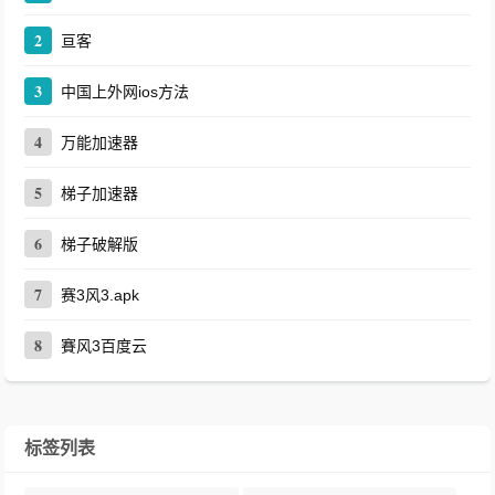
2
亘客
3
中国上外网ios方法
4
万能加速器
5
梯子加速器
6
梯子破解版
7
赛3风3.apk
8
賽风3百度云
标签列表