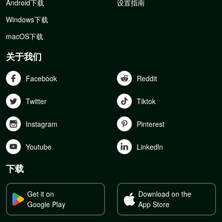
Android下载
设置指南
Windows下载
macOS下载
关于我们
Facebook
Reddit
Twitter
Tiktok
Instagram
Pinterest
Youtube
Linkedln
下载
Get it on
Download on the
Google Play
App Store