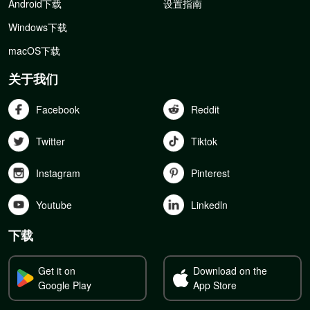
Android下载
设置指南
Windows下载
macOS下载
关于我们
Facebook
Reddit
Twitter
Tiktok
Instagram
Pinterest
Youtube
Linkedln
下载
Get it on
Download on the
Google Play
App Store